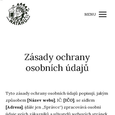
Hans was here s a
MENU
Zásady ochrany
osobních údajů
Tyto zásady ochrany osobních údajů popisují, jakým
způsobem
[Název webu]
, IČ:
[IČO]
, se sídlem
[Adresa]
, (dále jen „Správce“) zpracovává osobní
údaje svých zákazníků a uživatelů webových stránek