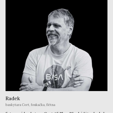
Radek
baskytara Cort, foukačka, flétna