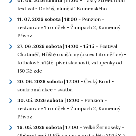
01. 08. 2026 sobota | 17:00
- Tasty Street food
festival - Dobříš, náměstí Komenského
11. 07. 2026 sobota | 18:00
- Penzion -
restaurace Troníček - Žampach 2, Kamenný
Přívoz
27. 06 .2026 sobota | 14:00 - 15:15
- Festival
Chotiměř, Hřiště u sušárny (okres Litoměřice) -
fotbalové hřiště, pivní slavnosti, vstupenky od
150 Kč zde
20. 06. 2026 sobota | 17:00
- Český Brod -
soukromá akce - svatba
30. 05. 2026 sobota | 18:00 -
Penzion -
restaurace Troníček - Žampach 2, Kamenný
Přívoz
16. 05. 2026 sobota | 17:00 -
Velké Žernoseky -
Občerstvení U Přívozu - report z léta 2025 ZD