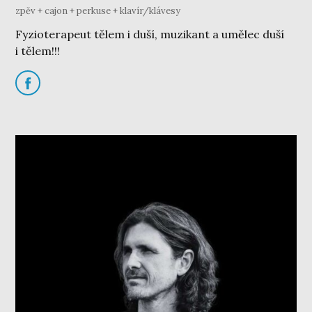
zpěv + cajon + perkuse + klavír/klávesy
Fyzioterapeut tělem i duší, muzikant a umělec duší
i tělem!!!