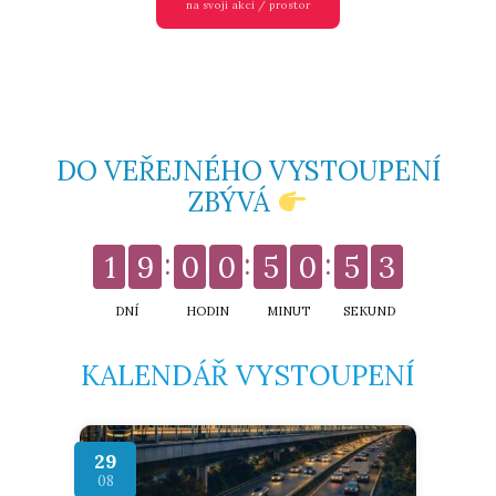
na svoji akci / prostor
DO VEŘEJNÉHO VYSTOUPENÍ
ZBÝVÁ
1
9
0
0
5
0
5
2
DNÍ
HODIN
MINUT
SEKUND
KALENDÁŘ VYSTOUPENÍ
29
08