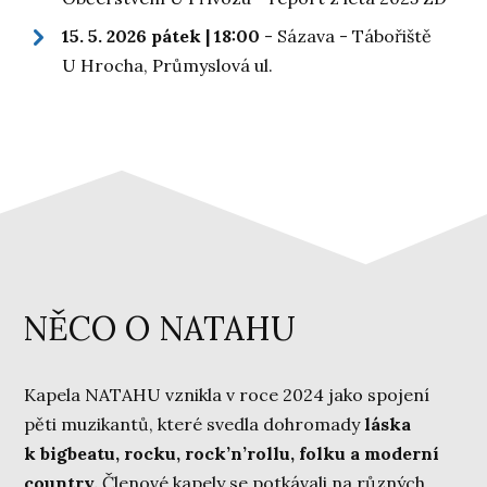
15. 5. 2026 pátek | 18:00
- Sázava - Tábořiště
U Hrocha, Průmyslová ul.
NĚCO O NATAHU
Kapela NATAHU vznikla v roce 2024 jako spojení
pěti muzikantů, které svedla dohromady
láska
k bigbeatu, rocku, rock’n’rollu, folku a moderní
country.
Členové kapely se potkávali na různých