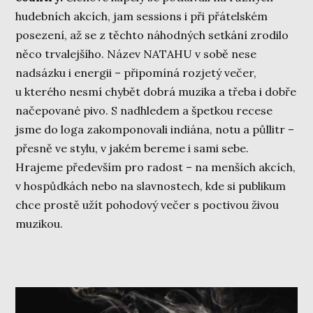
hudebních akcích, jam sessions i při přátelském
posezení, až se z těchto náhodných setkání zrodilo
něco trvalejšího. Název NATAHU v sobě nese
nadsázku i energii – připomíná rozjetý večer,
u kterého nesmí chybět dobrá muzika a třeba i dobře
načepované pivo. S nadhledem a špetkou recese
jsme do loga zakomponovali indiána, notu a půllitr –
přesně ve stylu, v jakém bereme i sami sebe.
Hrajeme především pro radost – na menších akcích,
v hospůdkách nebo na slavnostech, kde si publikum
chce prostě užít pohodový večer s poctivou živou
muzikou.