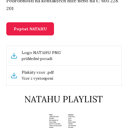
Podrobnosti na kontaktech níže nebo na t.: 605 228
201
Poptat NATAHU
Logo NATAHU PNG
průhledné pozadí
Plakáty vzor .pdf
Vzor z vystoupení
NATAHU PLAYLIST