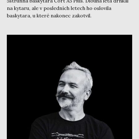
5strunná baskytara Cort A5 Plus. Dlouhá léta drnkal
na kytaru, ale v posledních letech ho oslovila
baskytara, u které nakonec zakotvil.