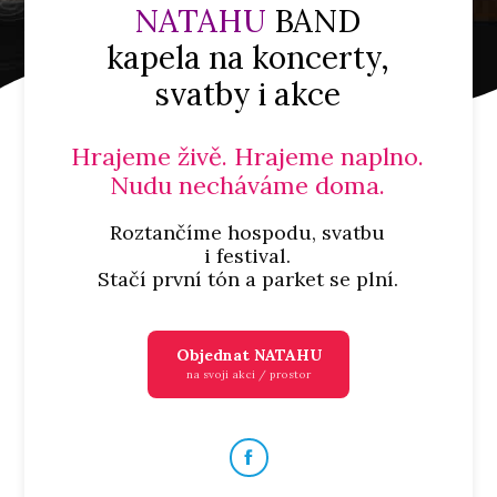
NATAHU
BAND
kapela na koncerty,
svatby i akce
Hrajeme živě. Hrajeme naplno.
Nudu necháváme doma.
Roztančíme hospodu, svatbu
i festival.
Stačí první tón a parket se plní.
Objednat NATAHU
na svoji akci / prostor